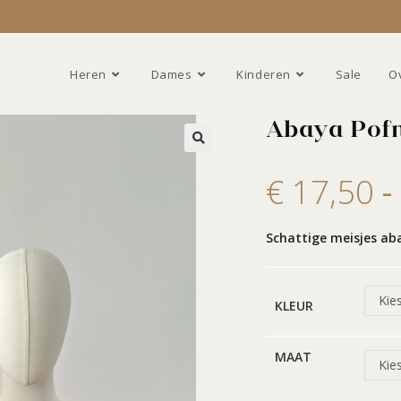
Heren
Dames
Kinderen
Sale
O
Abaya Pof
€
17,50
-
Schattige meisjes ab
Kie
KLEUR
MAAT
Kie