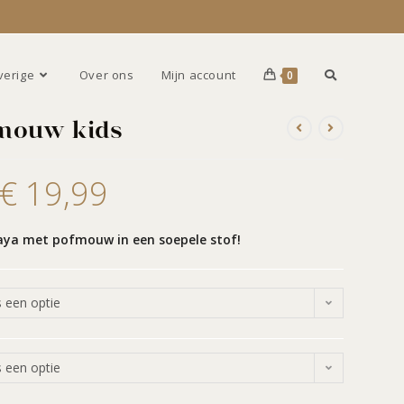
verige
Over ons
Mijn account
0
mouw kids
€
19,99
aya met pofmouw in een soepele stof!
s een optie
s een optie