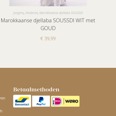
Jongens
,
Kinderen
,
Marokkaanse djellaba SOUSSDI
Marokkaanse djellaba SOUSSDI WIT met
GOUD
€
39,99
Betaalmethoden
ren
ah