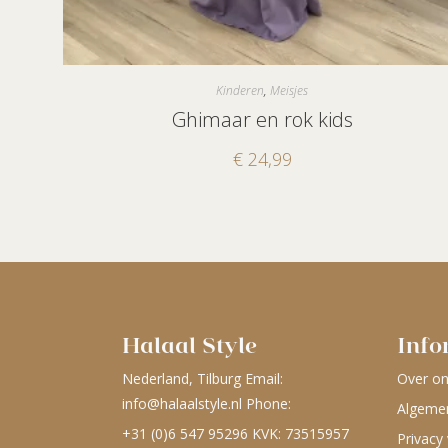
Kinderen
,
Meisjes
Ghimaar en rok kids
€
24,99
Halaal Style
Info
Nederland, Tilburg Email:
Over o
info@halaalstyle.nl
Phone:
Algeme
+31 (0)6 547 95296
KVK: 73515957
Privacy 