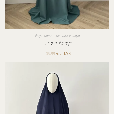
Abaya
,
Dames
,
Sale
,
Turkse abaya
Turkse Abaya
€
34,99
€
39,99