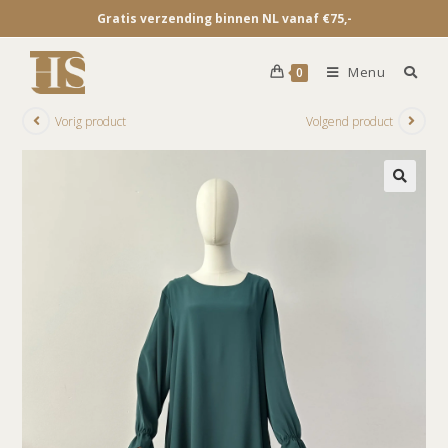
Gratis verzending binnen NL vanaf €75,-
Menu
0
Vorig product
Volgend product