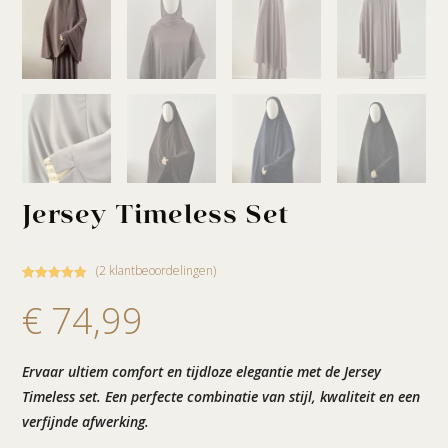
Jersey Timeless Set
(
2
klantbeoordelingen)
Gewaardeerd
2
€
74,99
5.00
op 5
gebaseerd
op
klantbeoorde
Ervaar ultiem comfort en tijdloze elegantie met de Jersey
lingen
Timeless set. Een perfecte combinatie van stijl, kwaliteit en een
verfijnde afwerking.