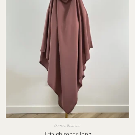
Dames
,
Ghimaar
Tria ghimaar lang