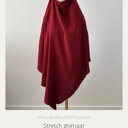
Dames
,
Ghimaar
,
STRETCH ghimaar
Stretch ghimaar