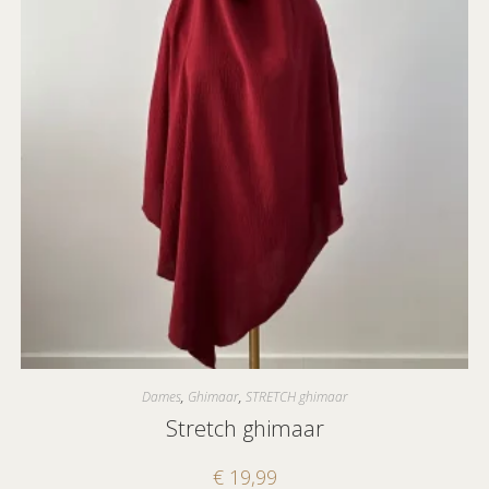
Dames
,
Ghimaar
,
STRETCH ghimaar
Stretch ghimaar
€
19,99