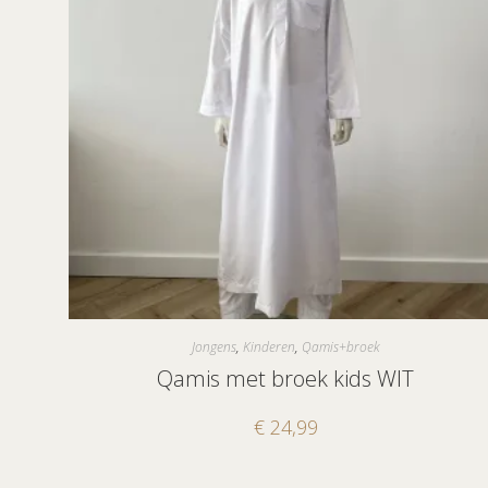
Jongens
,
Kinderen
,
Qamis+broek
Qamis met broek kids WIT
€
24,99