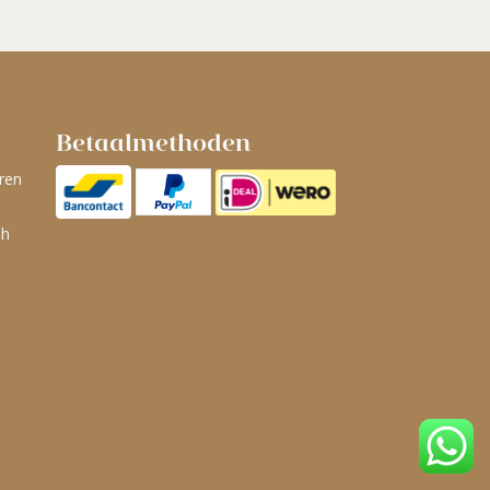
Betaalmethoden
ren
ah