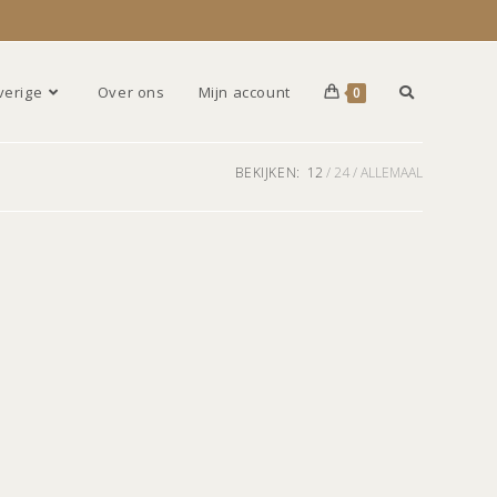
verige
Over ons
Mijn account
0
BEKIJKEN:
12
24
ALLEMAAL