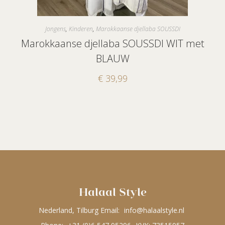
Jongens
,
Kinderen
,
Marokkaanse djellaba SOUSSDI
Marokkaanse djellaba SOUSSDI WIT met
BLAUW
€
39,99
Halaal Style
Nederland, Tilburg Email:
info@halaalstyle.nl