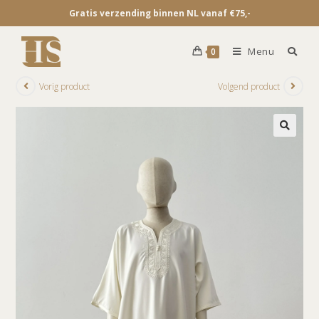
Gratis verzending binnen NL vanaf €75,-
Menu
0
Vorig product
Volgend product