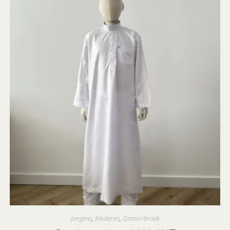
Jongens
,
Kinderen
,
Qamis+broek