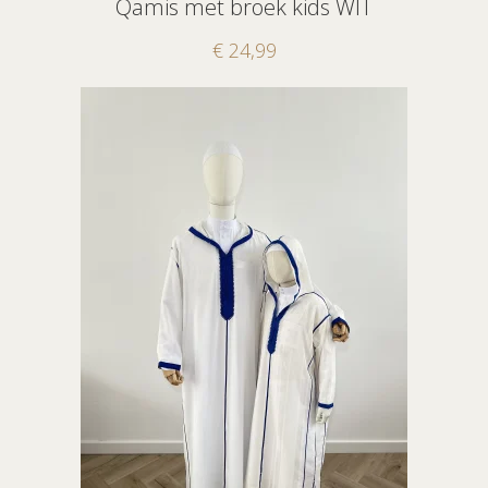
Qamis met broek kids WIT
€
24,99